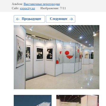
Альбом:
Выставочные перегородки
Сайт:
expocity.uz
Изображение: 7/11
Предыдущее
Следующее