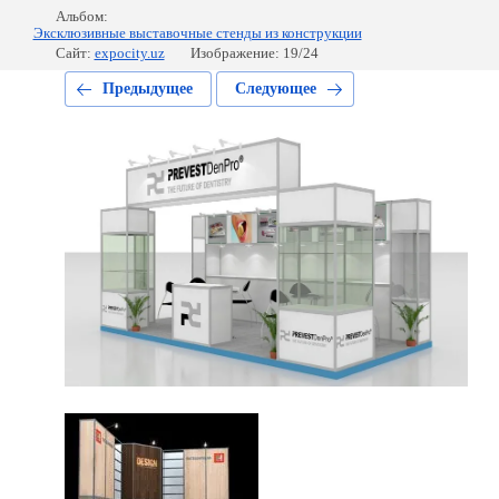
Альбом:
Эксклюзивные выставочные стенды из конструкции
Сайт:
expocity.uz
Изображение: 19/24
Предыдущее
Следующее