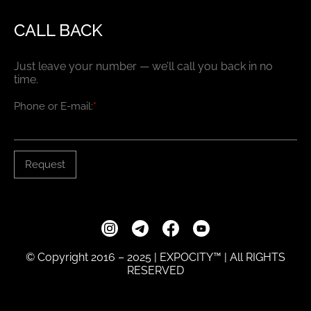
CALL BACK
Just leave your number — we’ll call you back in no
time.
Phone or E-mail:
*
Request
© Copyright 2016 – 2025 | EXPOCITY™ | All RIGHTS
RESERVED