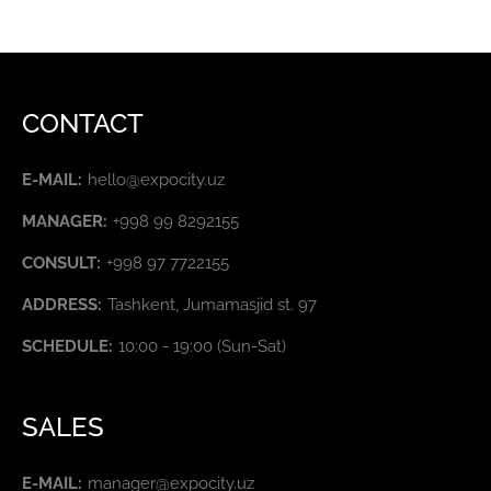
CONTACT
E-MAIL:
hello@expocity.uz
MANAGER:
+998 99 8292155
CONSULT:
+998 97 7722155
ADDRESS:
Tashkent, Jumamasjid st. 97
SCHEDULE:
10:00 - 19:00 (Sun-Sat)
SALES
E-MAIL:
manager@expocity.uz